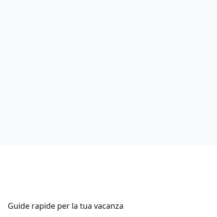
Milos
: Aeroporto (MLO), anch’esso con
collegamenti da Atene.
Per ulteriori informazioni, scrivi a Luchino a
info@avelaingrecia.it
o visita la pagina delle
vacanze in barca a vela Grecia
e preparati a
vivere la tua prossima
esperienza in barca a
vela
!
Guide rapide per la tua vacanza